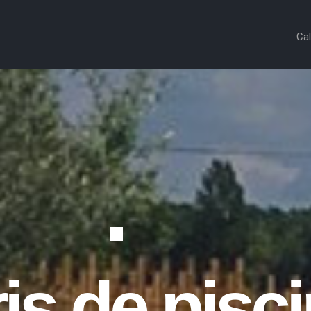
Cal
is de pisc