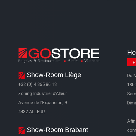
Ho
P
Show-Room Liège
Du M
+32 (0) 4 365 86 18
18h
Zoning Industriel d'Alleur
Same
Avenue de l'Expansion, 9
Dima
4432 ALLEUR
Afin
Show-Room Brabant
conf