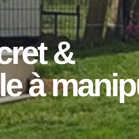
cret &
ile à manip