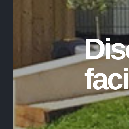
Dis
fac